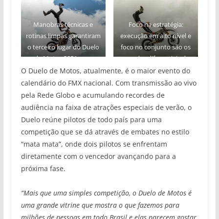
Manobras técnicas e
Foco na estratégia:
rotinas limpas garantiram
execução em alto nível e
o terceiro lugar do Duelo
foco no conjunto são os
de Motos 2021 para
grandes diferenciais de
Marcelo Simões – Foto:
Simões – Foto: Luiz
O Duelo de Motos, atualmente, é o maior evento do
Brumel Neto
Bueno
calendário do FMX nacional. Com transmissão ao vivo
pela Rede Globo e acumulando recordes de
audiência na faixa de atrações especiais de verão, o
Duelo reúne pilotos de todo país para uma
competição que se dá através de embates no estilo
“mata mata”, onde dois pilotos se enfrentam
diretamente com o vencedor avançando para a
próxima fase.
“Mais que uma simples competição, o Duelo de Motos é
uma grande vitrine que mostra o que fazemos para
milhões de pessoas em todo Brasil e elas parecem gostar