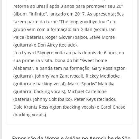
retorna ao Brasil após 3 anos para promover seu 20º
álbum, “Infinite”, lançado em 2017. As apresentações
fazem parte da turnê “The long goodbye tour” e o
grupo vem com a formação: Ian Gillan (vocal), Ian
Paice (bateria), Roger Glover (baixo), Steve Morse
(guitarra) e Don Airey (teclado).
Já o Lynyrd Skynyrd volta ao país depois de 6 anos da
sua primeira visita. Dona do hit “Sweet home
Alabama”, a banda tem na formação: Gary Rossington
(guitarra), Johnny Van Zant (vocal), Rickey Medlocke
(guitarra e backing vocal), Mark “Sparky” Matejka
(guitarra, backing vocals), Michael Cartellone
(bateria), Johnny Colt (baixo), Peter Keys (teclado),
Dale Krantz Rossington (backing vocals) e Carol Chase
(backing vocals).
Exposição de Motos e Aviões no Aeroclube de São