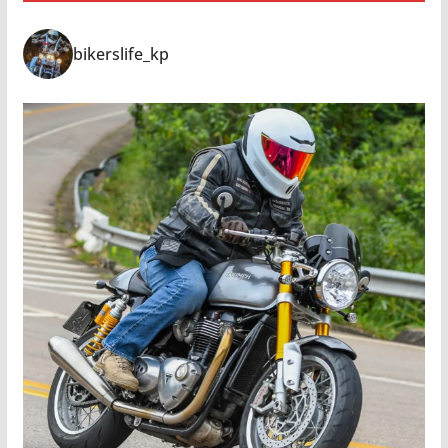
bikerslife_kp