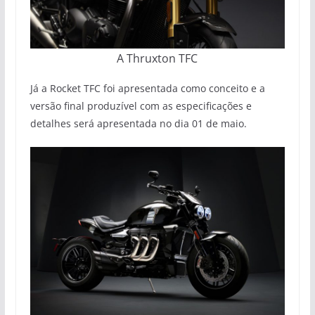
A Thruxton TFC
Já a Rocket TFC foi apresentada como conceito e a
versão final produzível com as especificações e
detalhes será apresentada no dia 01 de maio.