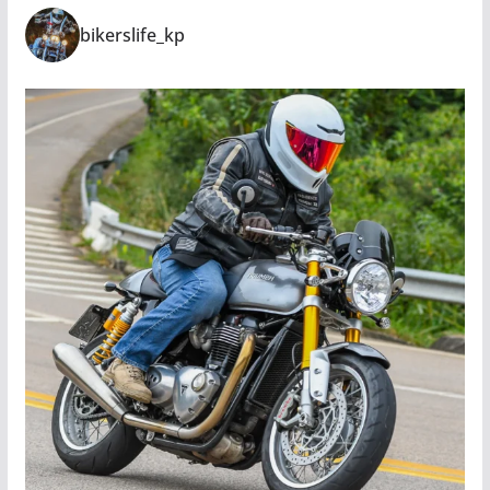
bikerslife_kp