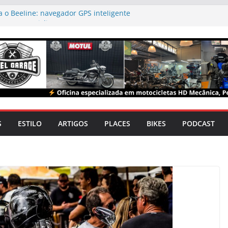
 o Beeline: navegador GPS inteligente
para motociclistas
 novas cores para a linha 2025 no Brasil
 lança websérie documental sobre skatista e
Xaparral
m alta: Festival Moto Brasil transforma o Rio
 destino dos apaixonados por duas rodas
sta o Triumph Originals 2025 com projeto
to em São Paulo
S
ESTILO
ARTIGOS
PLACES
BIKES
PODCAST