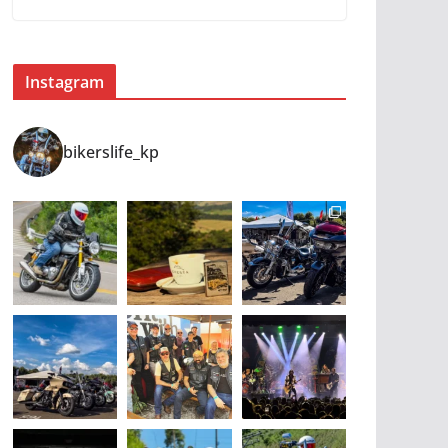
Instagram
bikerslife_kp