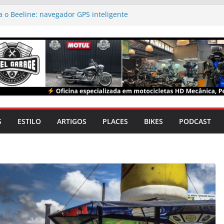
 o Beeline: navegador GPS inteligente
para motociclistas
 novas cores para a linha 2025 no Brasil
 lança websérie documental sobre skatista e
Xaparral
m alta: Festival Moto Brasil transforma o Rio
 destino dos apaixonados por duas rodas
sta o Triumph Originals 2025 com projeto
to em São Paulo
S
ESTILO
ARTIGOS
PLACES
BIKES
PODCAST