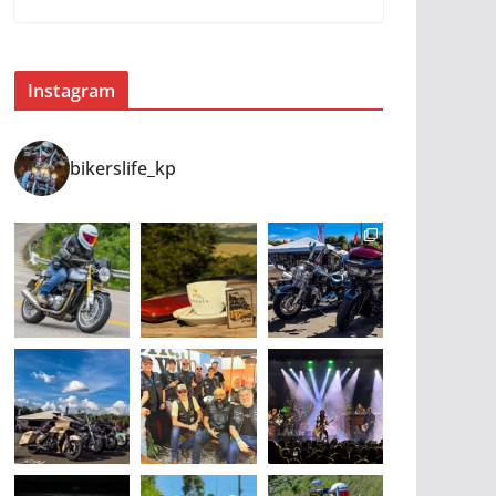
Instagram
bikerslife_kp