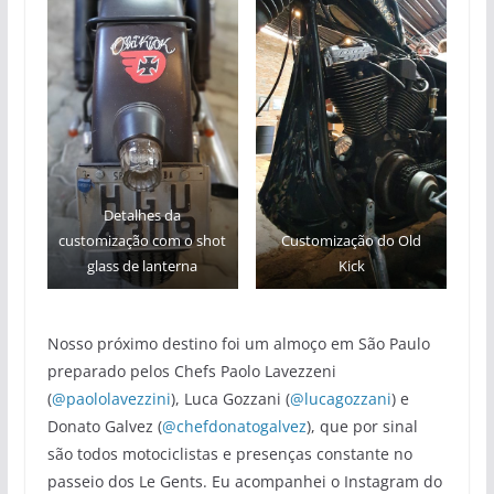
Detalhes da
customização com o shot
Customização do Old
glass de lanterna
Kick
Nosso próximo destino foi um almoço em São Paulo
preparado pelos Chefs Paolo Lavezzeni
(
@paololavezzini
), Luca Gozzani (
@lucagozzani
) e
Donato Galvez (
@chefdonatogalvez
), que por sinal
são todos motociclistas e presenças constante no
passeio dos Le Gents. Eu acompanhei o Instagram do