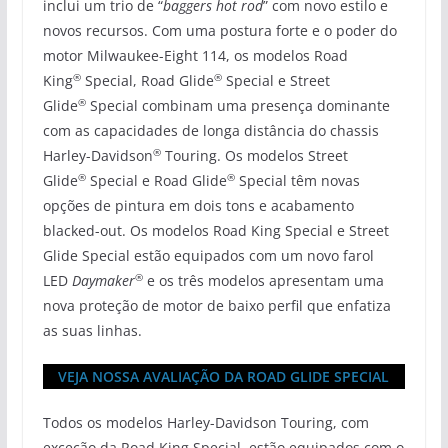
inclui um trio de “
baggers hot rod
” com novo estilo e
novos recursos. Com uma postura forte e o poder do
motor Milwaukee-Eight 114, os modelos Road
®
®
King
Special, Road Glide
Special e Street
®
Glide
Special combinam uma presença dominante
com as capacidades de longa distância do chassis
®
Harley-Davidson
Touring. Os modelos Street
®
®
Glide
Special e Road Glide
Special têm novas
opções de pintura em dois tons e acabamento
blacked-out. Os modelos Road King Special e Street
Glide Special estão equipados com um novo farol
®
LED
Daymaker
e os três modelos apresentam uma
nova proteção de motor de baixo perfil que enfatiza
as suas linhas.
VEJA NOSSA AVALIAÇÃO DA ROAD GLIDE SPECIAL
Todos os modelos Harley-Davidson Touring, com
exceção da Road King Special, estão equipados com o