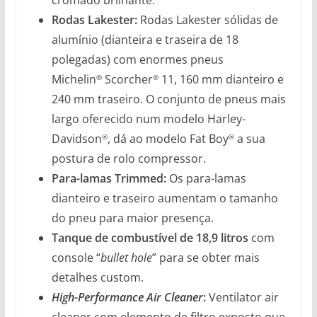
Rodas Lakester:
Rodas Lakester sólidas de
alumínio (dianteira e traseira de 18
polegadas) com enormes pneus
Michelin
Scorcher
11, 160 mm dianteiro e
®
®
240 mm traseiro. O conjunto de pneus mais
largo oferecido num modelo Harley-
Davidson
, dá ao modelo Fat Boy
a sua
®
®
postura de rolo compressor.
Para-lamas Trimmed:
Os para-lamas
dianteiro e traseiro aumentam o tamanho
do pneu para maior presença.
Tanque de combustível de 18,9 litros
com
console “
bullet hole
” para se obter mais
detalhes custom.
High-Performance Air Cleaner
:
Ventilator air
cleaner com elemento de filtro exposto que