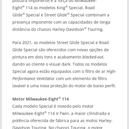
postura imponente e a força do Milwaukee-
®
®
Eight
114 os modelos King
Special, Road
®
®
Glide
Special e Street Glide
Special combinam a
presença imponente com as capacidades de longa
®
distância do chassis Harley-Davidson
Touring.
Para 2021, os modelos Street Glide Special e Road
Glide Special são oferecidos com novas opções de
pintura em dois tons e acabamento
blacked-out
,
dando ao cliente o visual dark. Todos os modelos
Special agora estão equipados com o filtro de ar
High-
Performance Ventilator
com um elemento de filtro
lavável e uma nova proteção do motor de baixo perfil.
®
Motor Milwaukee-Eight
114
Cada modelo Special é movido pelo motor
®
Milwaukee-Eight
114 V-Twin, a maior cilindrada e
potência oferecida de fábrica para as motos Harley-
Davidson Touring. No chassis Touring, o motor