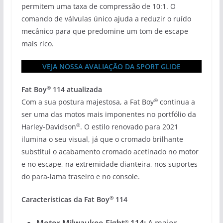
permitem uma taxa de compressão de 10:1. O
comando de válvulas único ajuda a reduzir o ruído
mecânico para que predomine um tom de escape
mais rico.
VEJA NOSSA AVALIAÇÃO DA SPORT GLIDE
®
Fat Boy
114 atualizada
®
Com a sua postura majestosa, a Fat Boy
continua a
ser uma das motos mais imponentes no portfólio da
®
Harley-Davidson
. O estilo renovado para 2021
ilumina o seu visual, já que o cromado brilhante
substitui o acabamento cromado acetinado no motor
e no escape, na extremidade dianteira, nos suportes
do para-lama traseiro e no console.
®
Características da Fat Boy
114
Motor Milwaukee-Eight
114:
A maior
®