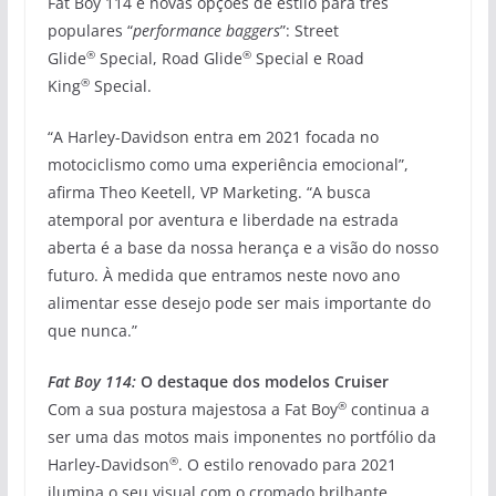
Fat Boy 114 e novas opções de estilo para três
populares “
performance baggers
”: Street
®
®
Glide
Special, Road Glide
Special e Road
®
King
Special.
“A Harley-Davidson entra em 2021 focada no
motociclismo como uma experiência emocional”,
afirma Theo Keetell, VP Marketing. “A busca
atemporal por aventura e liberdade na estrada
aberta é a base da nossa herança e a visão do nosso
futuro. À medida que entramos neste novo ano
alimentar esse desejo pode ser mais importante do
que nunca.”
Fat Boy 114:
O destaque dos modelos Cruiser
®
Com a sua postura majestosa a Fat Boy
continua a
ser uma das motos mais imponentes no portfólio da
®
Harley-Davidson
. O estilo renovado para 2021
ilumina o seu visual com o cromado brilhante