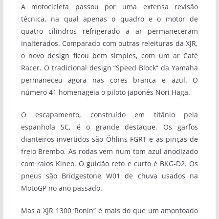
A motocicleta passou por uma extensa revisão
técnica, na qual apenas o quadro e o motor de
quatro cilindros refrigerado a ar permaneceram
inalterados. Comparado com outras releituras da XJR,
o novo design ficou bem simples, com um ar Café
Racer. O tradicional design “Speed Block” da Yamaha
permaneceu agora nas cores branca e azul. O
número 41 homenageia o piloto japonês Nori Haga.
O escapamento, construído em titânio pela
espanhola SC, é o grande destaque. Os garfos
dianteiros invertidos são Öhlins FGRT e as pinças de
freio Brembo. As rodas vem num tom azul anodizado
com raios Kineo. O guidão reto e curto é BKG-D2. Os
pneus são Bridgestone W01 de chuva usados na
MotoGP no ano passado.
Mas a XJR 1300 ‘Ronin” é mais do que um amontoado