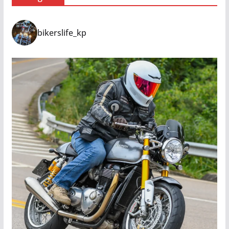
bikerslife_kp