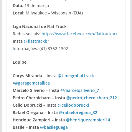
Data:
13 de março
Local:
Milwaukee – Wisconsin (EUA)
Liga Nacional de Flat Track
Redes sociais:
https://www.facebook.com/flattrackbr/
Insta
@flattrackbr
I
nformações: (41) 3362-1302
Equipe
:
Chrys Miranda – Insta
@timegmflattrack
/
@garagemetallica
Marcelo Silvério – Insta
@marcelosilverio_7
Pedro Chernicharo – Insta
@pedro_chernicharo_212
Celio Dobrucki – Insta
@celiodobrucki
Rafael Oregana – Insta
@rafaeloregana_82
Henrique Zampieri – Insta
@henriquezampieri14
Basile – Insta
@basileguega