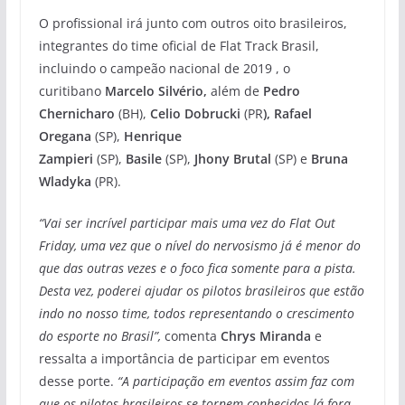
O profissional irá junto com outros oito brasileiros,
integrantes do time oficial de Flat Track Brasil,
incluindo o campeão nacional de 2019 , o
curitibano
Marcelo Silvério,
além de
Pedro
Chernicharo
(BH),
Celio Dobrucki
(PR
), Rafael
Oregana
(SP),
Henrique
Zampieri
(SP),
Basile
(SP),
Jhony Brutal
(SP) e
Bruna
Wladyka
(PR).
“Vai ser incrível participar mais uma vez do Flat Out
Friday, uma vez que o nível do nervosismo já é menor do
que das outras vezes e o foco fica somente para a pista.
Desta vez, poderei ajudar os pilotos brasileiros que estão
indo no nosso time, todos representando o crescimento
do esporte no Brasil”,
comenta
Chrys Miranda
e
ressalta a importância de participar em eventos
desse porte.
“A participação em eventos assim faz com
que os pilotos brasileiros se tornem conhecidos lá fora,