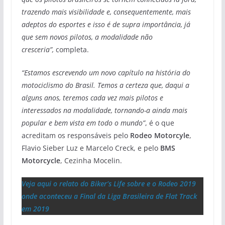
trazendo mais visibilidade e, consequentemente, mais
adeptos do esportes e isso é de supra importância, já
que sem novos pilotos, a modalidade não
cresceria”,
completa.
“Estamos escrevendo um novo capítulo na história do
motociclismo do Brasil. Temos a certeza que, daqui a
alguns anos, teremos cada vez mais pilotos e
interessados na modalidade, tornando-a ainda mais
popular e bem vista em todo o mundo”
, é o que
acreditam os responsáveis pelo
Rodeo Motorcyle
,
Flavio Sieber Luz e Marcelo Creck, e pelo
BMS
Motorcycle
, Cezinha Mocelin.
Veja aqui o relato do Biker’s Life sobre e o Rodeo 2019
onde aconteceu a Final da Liga Brasileira de Flat Track
em 2019